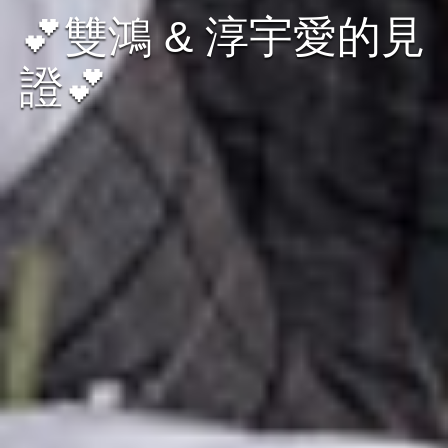
💕雙鴻 & 淳宇愛的見
證💕