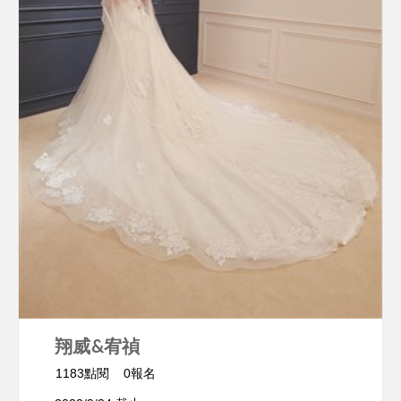
翔威&宥禎
1183點閱
0報名