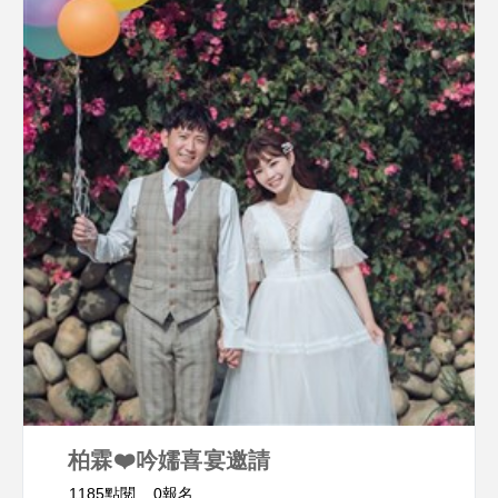
柏霖❤️吟嬬喜宴邀請
1185點閱
0報名