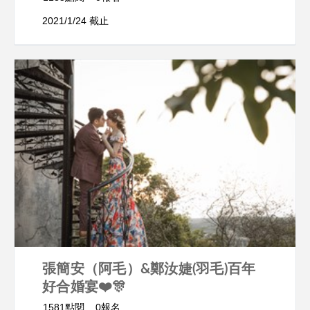
2021/1/24 截止
張簡安（阿毛）&鄭汝婕(羽毛)百年
好合婚宴❤️🎊
1581點閱
0報名