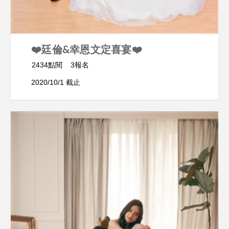
❤️廷倫&幸恩文定喜宴❤️
2434點閱
3報名
2020/10/1 截止