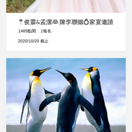
🤵俊霖&孟潔👰 陳李聯姻💍家宴邀請
1489點閱
1報名
2020/10/20 截止