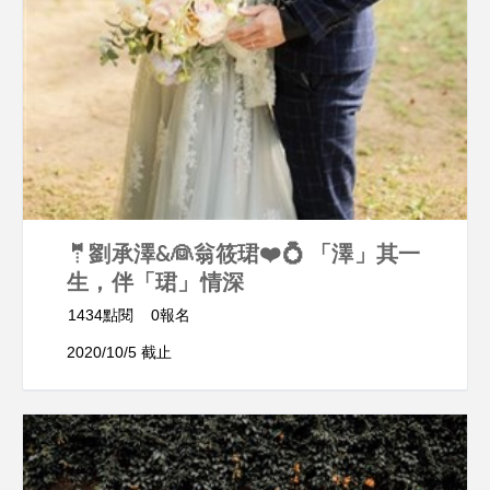
🤵劉承澤&👰翁筱珺❤️💍 「澤」其一
生，伴「珺」情深
1434點閱
0報名
2020/10/5 截止