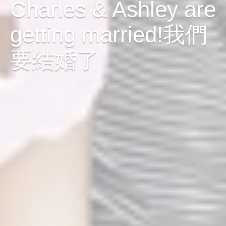
Charles & Ashley are
getting married!我們
要結婚了